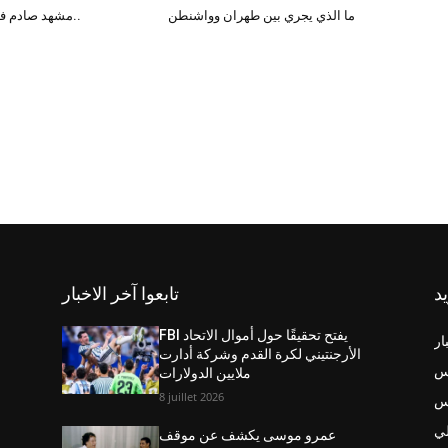
ما الذي يجري بين طهران وواشنطن
مشهد صادم في حفل زفاف..
يد
تابعوا آخر الاخبار
FBI يفتح تحقيقًا حول أموال الاتحاد
ار
الأرجنتيني لكرة القدم وشركة أدارت
س
ملايين الدولارات
8 juillet 2026
نس
ي
عمرو موسى يكشف عن موقف