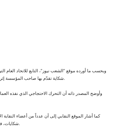
وبحسب ما أورده موقع “الشعب نيوز”، التابع للاتحاد العام ا
شكاية تقدّم بها صاحب المؤسسة إثر إضراب نظمه عمال الشركة خلال الأسبوع الماضي.
وأوضح المصدر ذاته أن التحرك الاحتجاجي الذي نفذه العمال
كما أشار الموقع النقابي إلى أن عدداً من أعضاء النقابة 
شكايات، في سياق توترات اجتماعية متواصلة داخل المؤسسة.