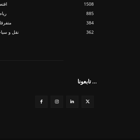
1508
اقتص
885
ريا
384
متفرقا
362
نقل و سيا
تابعونا ...