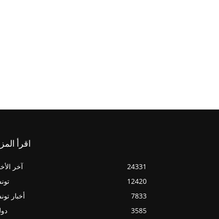
اقرأ المز
24331
آخر الأخب
12420
تون
7833
أخبار تو
3585
دول