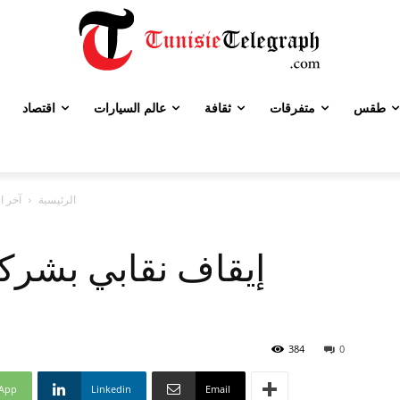
طقس
متفرقات
ثقافة
عالم السيارات
اقتصاد
الرئيسية
آخر ال
إيقاف نقابي بشرك
384
0
App
Linkedin
Email