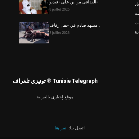
القذافي من بن علي -فيديو-
اد
8 juillet 2026
ضة
ت
مشهد صادم في حفل زفاف..
حة
8 juillet 2026
تونيزي تلغراف ® Tunisie Telegraph
موقع إخباري بالعربية
اتصل بنا:
انقر هنا