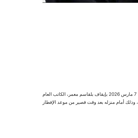
أفادت مصادر نقابية بأن وحدة أمنية قامت مساء ؤأمس السبت 7 مارس 2026 بإيقاف بلقاسم معمر، الكاتب العام