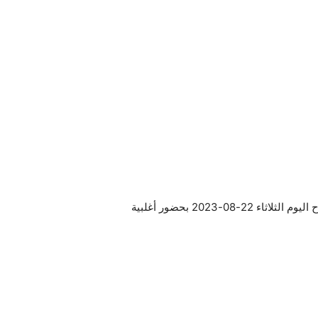
عقدت هيئة حكماء الترجي الرياضي التونسي اجتماعًا طارئا صباح اليوم الثلاثاء 22-08-2023 بحضور أغلبية