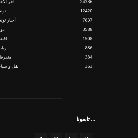
24336
آخر الأخب
12420
تون
7837
أخبار تو
3588
دول
1508
اقتص
886
ريا
384
متفرقا
363
نقل و سيا
تابعونا ...