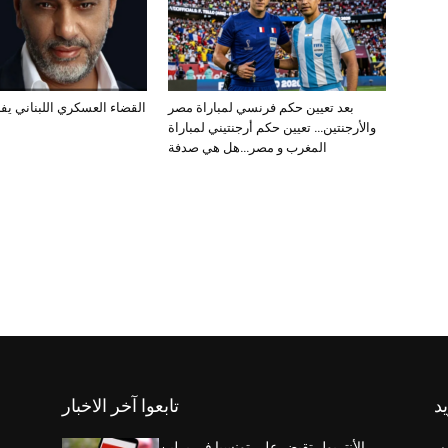
بعد تعيين حكم فرنسي لمباراة مصر
القضاء العسكري اللبناني يف
والأرجنتين… تعيين حكم أرجنتيني لمباراة
المغرب و مصر…هل هي صدفة
يد
تابعوا آخر الاخبار
الأنتربول تقبض على تونسيا في برلين