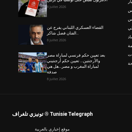
ار
8 juillet 2026
س
نس
ي
القضاء العسكري اللبناني يفرج عن
الفنان فضل شاكر..
اد
8 juillet 2026
ضة
ت
بعد تعيين حكم فرنسي لمباراة مصر
والأرجنتين… تعيين حكم أرجنتيني
حة
لمباراة المغرب و مصر…هل هي
صدفة
8 juillet 2026
تونيزي تلغراف ® Tunisie Telegraph
موقع إخباري بالعربية