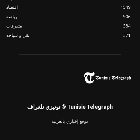
1549
اقتصاد
906
رياضة
384
متفرقات
371
نقل و سياحة
تونيزي تلغراف ® Tunisie Telegraph
موقع إخباري بالعربية