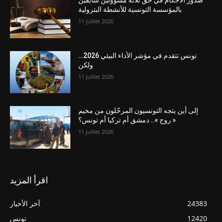
صدور الأحكام في حق ثلاثة مسؤولين سابقين
بالمؤسسة التونسية للأنشطة البترولية
11 juillet 2026
تونس تتقدم في مؤشر الأداء البيئي 2026…
ولكن
11 juillet 2026
إلى أين يتجه التونسيون المرحّلون من مخيم
« روج ».. دمشق أم تركيا أم تونس؟
11 juillet 2026
اقرأ المزيد
24383
آخر الأخبار
12420
تونس