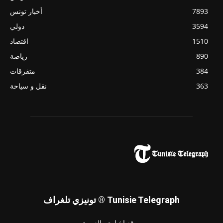
7893
أخبار تونس
3594
دولي
1510
اقتصاد
890
رياضة
384
متفرقات
363
نقل و سياحة
تونيزي تلغراف ® Tunisie Telegraph
موقع إخباري بالعربية