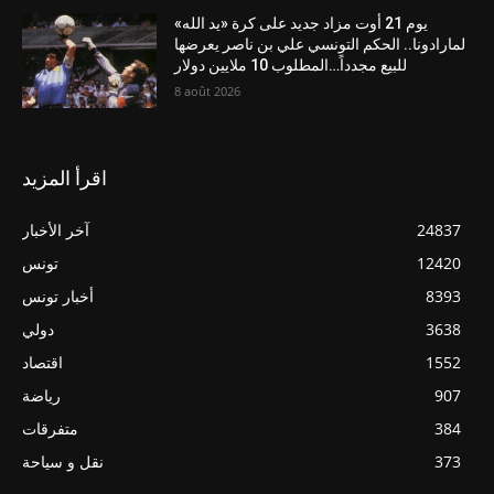
يوم 21 أوت مزاد جديد على كرة «يد الله»
لمارادونا.. الحكم التونسي علي بن ناصر يعرضها
للبيع مجدداً…المطلوب 10 ملايين دولار
8 août 2026
اقرأ المزيد
24837
آخر الأخبار
12420
تونس
8393
أخبار تونس
3638
دولي
1552
اقتصاد
907
رياضة
384
متفرقات
373
نقل و سياحة