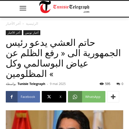
الرئيسية
آخر الأخبار
أخبار تونس
آخر الأخبار
حاتم العشي يدعو رئيس
الجمهورية الى « رفع الظلم عن
عياض البوسالمي وكل
المظلومين «
0
595
9 mai 2025
-
Tunisie Telegraph
بواسطة
Facebook
X
WhatsApp