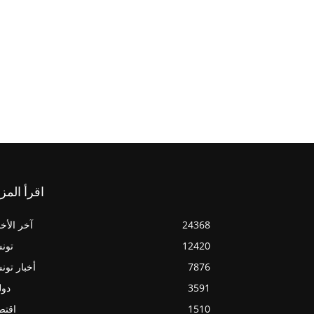
اقرأ المز
24368
آخر الأخب
12420
تون
7876
أخبار تو
3591
دول
1510
اقتص