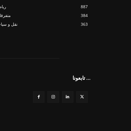
887
ريا
384
متفرقا
363
نقل و سيا
تابعونا ...