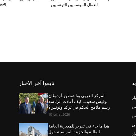
للعمال الموسميين التونسيين
الاق
يد
تابعوا آخر الاخبار
المركز العربي بواشنطن :أردوغان
ار
وقيس سعيد… كيف أعادت الرئاسة
س
رسم ملامح الحكم في تركيا وتونس؟
10 juillet 2026
نس
ي
هذا ما جاء في تقرير للمديرية العامة
للمالية والخزينة الفرنسية حول
اد