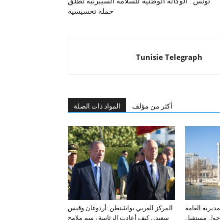
تونس : الوكالة الوطنية للسلامة السيبرنية تطلق
حملة تحسيسية
Tunisie Telegraph
أكثر من مؤلف
المواد ذات الصلة
مديرية العامة
المركز العربي بواشنطن :أردوغان وقيس
ة حول مستقبل
سعيد… كيف أعادت الرئاسة رسم ملامح