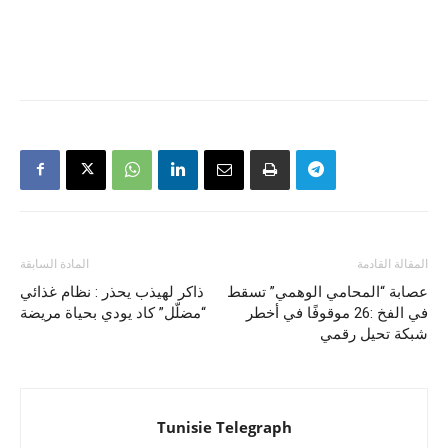
المقالة القادمة
المادة السابقة
عصابة “المحامي الوهمي” تسقط
ذاكر لهيذب يحذر : نظام غذائي
في الفخ :26 موقوفًا في أخطر
“مضلّل” كاد يودي بحياة مريضة
شبكة تحيل رقمي
Tunisie Telegraph