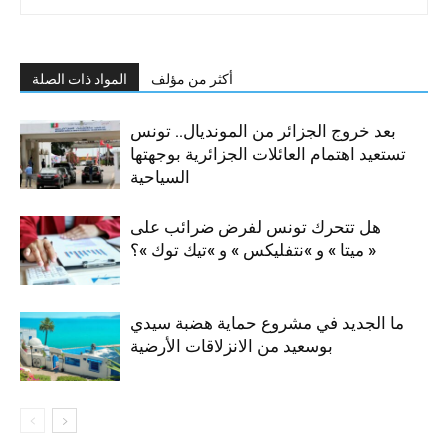
أكثر من مؤلف
المواد ذات الصلة
بعد خروج الجزائر من المونديال.. تونس
تستعيد اهتمام العائلات الجزائرية بوجهتها
السياحية
هل تتحرك تونس لفرض ضرائب على
« ميتا » و »نتفليكس » و »تيك توك »؟
ما الجديد في مشروع حماية هضبة سيدي
بوسعيد من الانزلاقات الأرضية