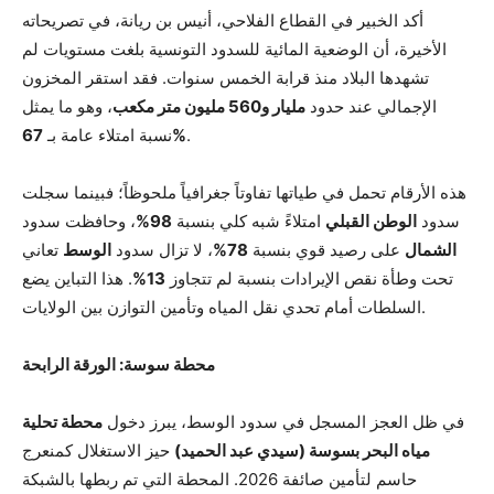
أكد الخبير في القطاع الفلاحي، أنيس بن ريانة، في تصريحاته
الأخيرة، أن الوضعية المائية للسدود التونسية بلغت مستويات لم
تشهدها البلاد منذ قرابة الخمس سنوات. فقد استقر المخزون
الإجمالي عند حدود
مليار و560 مليون متر مكعب
، وهو ما يمثل
.
67%
نسبة امتلاء عامة بـ
هذه الأرقام تحمل في طياتها تفاوتاً جغرافياً ملحوظاً؛ فبينما سجلت
سدود
الوطن القبلي
امتلاءً شبه كلي بنسبة
98%
، وحافظت سدود
الشمال
على رصيد قوي بنسبة
78%
، لا تزال سدود
الوسط
تعاني
تحت وطأة نقص الإيرادات بنسبة لم تتجاوز
13%
. هذا التباين يضع
السلطات أمام تحدي نقل المياه وتأمين التوازن بين الولايات.
محطة سوسة: الورقة الرابحة
في ظل العجز المسجل في سدود الوسط، يبرز دخول
محطة تحلية
مياه البحر بسوسة (سيدي عبد الحميد)
حيز الاستغلال كمنعرج
حاسم لتأمين صائفة 2026. المحطة التي تم ربطها بالشبكة