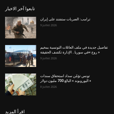
تابعوا آخر الاخبار
ترامب: الضربات ستشتد على إيران
9 juillet 2026
تفاصيل جديدة في ملف العائلات التونسية بمخيم
« روج »في سوريا.. الإدارة تكشف الحقيقة
9 juillet 2026
تونس تؤمّن سداد استحقاق سندات
« اليوروبوند » البالغ 700 مليون دولار
8 juillet 2026
اقرأ المزيد