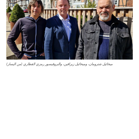
ميخائيل شترومان، وميخائيل زيرافين، والبروفيسور رمزي القطاري (من اليسار)