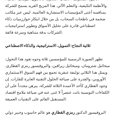
والأنظمة التكيفية، والتعلم الآلي. هذا المزيج الفريد يسمح للشركة
بمنافسة أعتى المؤسسات الاستشارية العالمية، ليس عبر مكاتب
ضخمة في ناطحات السحاب، بل من خلال ابتكار خوارزميات ذكاء
اصطناعي قادرة على تحليل الأسواق وتطوير استراتيجيات
الشركات بدقة متناهية وسرعة فائقة.
ثلاثية النجاح: التمويل، الاستراتيجية، والذكاء الاصطناعي
تظهر الصورة الرسمية للمؤسسين ثلاثة وجوه تقود هذا التحول:
ميخائيل شترومان، وميخائيل زيرافين، والبروفيسور رمزي القطاري.
ويمثل هذا الثلاثي توليفة عبقرية تجمع بين فهم السوق الاستثماري
الأوروبي، والقدرة على صياغة الحلول التقنية العابرة للقارات. إن
وجود القطاري كأحد الأعمدة الثلاثة للشركة، يبرهن مجدداً على أن
الكفاءات التونسية باتت عنصراً لا غنى عنه في صياغة ملامح اقتصاد
المستقبل القائم على التقنيات العميقة.
البروفيسور الدكتور
رمزي القطاري
هو عالم حاسوب وخبير دولي