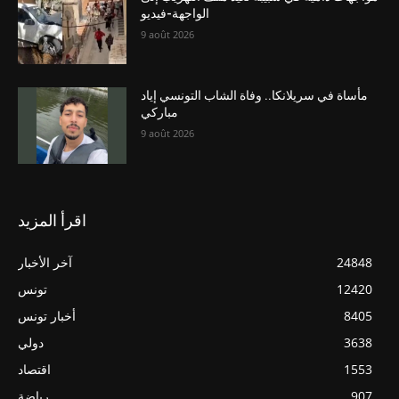
الواجهة-فيديو
9 août 2026
مأساة في سريلانكا.. وفاة الشاب التونسي إياد
مباركي
9 août 2026
اقرأ المزيد
24848
آخر الأخبار
12420
تونس
8405
أخبار تونس
3638
دولي
1553
اقتصاد
907
رياضة