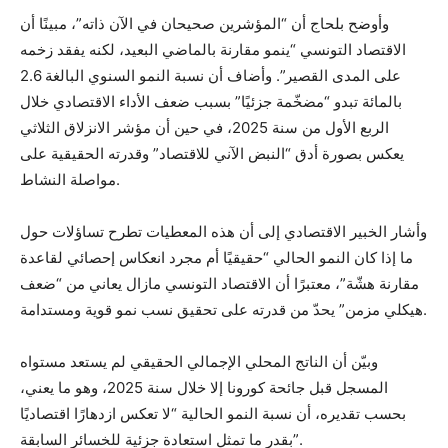
وأوضح بلحاج أن “المؤشرين صحيحان في الآن ذاته”، مبينًا أن
الاقتصاد التونسي “ينمو مقارنة بالماضي البعيد، لكنه يفقد زخمه
على المدى القصير”. وأضاف أن نسبة النمو السنوي البالغة 2.6
بالمائة تبدو “مضخّمة جزئيًا” بسبب ضعف الأداء الاقتصادي خلال
الربع الأول من سنة 2025، في حين أن مؤشر الانزلاق الثلاثي
يعكس بصورة أدق “النبض الآني للاقتصاد” وقدرته الحقيقية على
مواصلة النشاط.
وأشار الخبير الاقتصادي إلى أن هذه المعطيات تطرح تساؤلات حول
ما إذا كان النمو الحالي “حقيقيًا أم مجرد انعكاس إحصائي لقاعدة
مقارنة هشّة”، معتبرًا أن الاقتصاد التونسي مازال يعاني من “ضعف
هيكلي مزمن” يحدّ من قدرته على تحقيق نسب نمو قوية ومستدامة.
وبيّن أن الناتج المحلي الإجمالي الحقيقي لم يستعد مستواه
المسجل قبل جائحة كورونا إلا خلال سنة 2025، وهو ما يعني،
بحسب تقديره، أن نسبة النمو الحالية “لا تعكس ازدهارًا اقتصاديًا
بقدر ما تمثل استعادة جزئية للخسائر السابقة”.