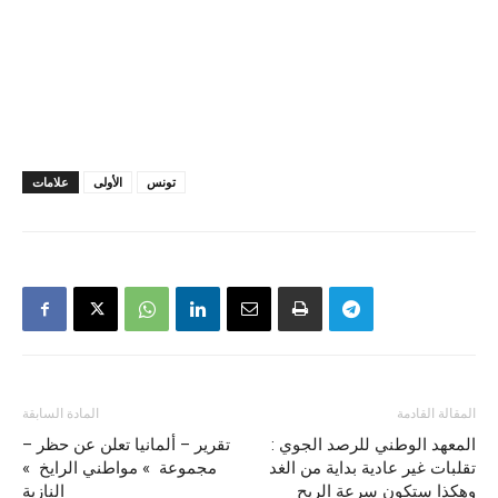
تونس
الأولى
علامات
المقالة القادمة
المادة السابقة
المعهد الوطني للرصد الجوي :
– تقرير – ألمانيا تعلن عن حظر
تقلبات غير عادية بداية من الغد
مجموعة » مواطني الرايخ »
وهكذا ستكون سرعة الريح
النازية