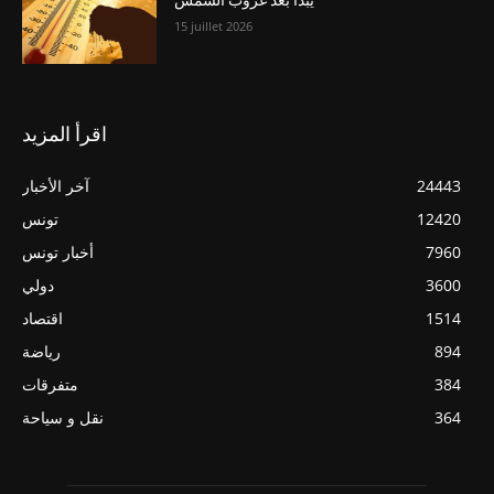
15 juillet 2026
اقرأ المزيد
24443
آخر الأخبار
12420
تونس
7960
أخبار تونس
3600
دولي
1514
اقتصاد
894
رياضة
384
متفرقات
364
نقل و سياحة