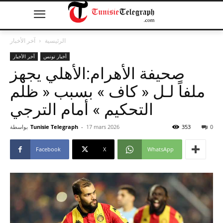
الرئيسية
آخر الأخبار
أخبار تونس
آخر الأخبار
صحيفة الأهرام:الأهلي يجهز
ملفاً لـل « كاف » بسبب « ظلم
التحكيم » أمام الترجي
0
353
17 mars 2026
-
Tunisie Telegraph
بواسطة
Facebook
X
WhatsApp