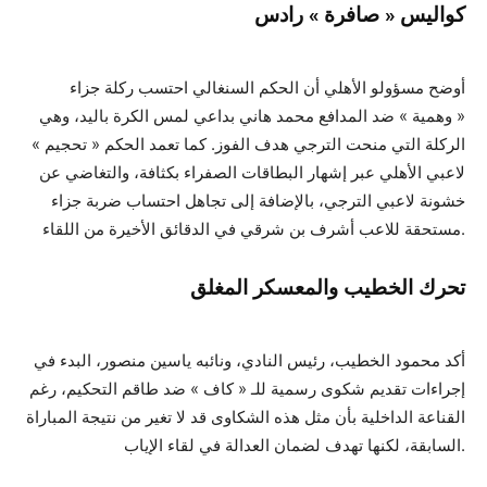
كواليس « صافرة » رادس
أوضح مسؤولو الأهلي أن الحكم السنغالي احتسب ركلة جزاء
« وهمية » ضد المدافع محمد هاني بداعي لمس الكرة باليد، وهي
الركلة التي منحت الترجي هدف الفوز. كما تعمد الحكم « تحجيم »
لاعبي الأهلي عبر إشهار البطاقات الصفراء بكثافة، والتغاضي عن
خشونة لاعبي الترجي، بالإضافة إلى تجاهل احتساب ضربة جزاء
مستحقة للاعب أشرف بن شرقي في الدقائق الأخيرة من اللقاء.
تحرك الخطيب والمعسكر المغلق
أكد محمود الخطيب، رئيس النادي، ونائبه ياسين منصور، البدء في
إجراءات تقديم شكوى رسمية للـ « كاف » ضد طاقم التحكيم، رغم
القناعة الداخلية بأن مثل هذه الشكاوى قد لا تغير من نتيجة المباراة
السابقة، لكنها تهدف لضمان العدالة في لقاء الإياب.