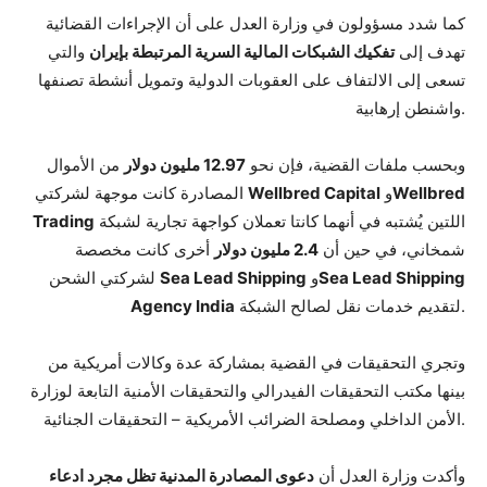
كما شدد مسؤولون في وزارة العدل على أن الإجراءات القضائية
تهدف إلى
تفكيك الشبكات المالية السرية المرتبطة بإيران
والتي
تسعى إلى الالتفاف على العقوبات الدولية وتمويل أنشطة تصنفها
واشنطن إرهابية.
وبحسب ملفات القضية، فإن نحو
12.97 مليون دولار
من الأموال
Wellbred
و
Wellbred Capital
المصادرة كانت موجهة لشركتي
اللتين يُشتبه في أنهما كانتا تعملان كواجهة تجارية لشبكة
Trading
شمخاني، في حين أن
2.4 مليون دولار
أخرى كانت مخصصة
Sea Lead Shipping
و
Sea Lead Shipping
لشركتي الشحن
لتقديم خدمات نقل لصالح الشبكة.
Agency India
وتجري التحقيقات في القضية بمشاركة عدة وكالات أمريكية من
بينها مكتب التحقيقات الفيدرالي والتحقيقات الأمنية التابعة لوزارة
الأمن الداخلي ومصلحة الضرائب الأمريكية – التحقيقات الجنائية.
وأكدت وزارة العدل أن
دعوى المصادرة المدنية تظل مجرد ادعاء