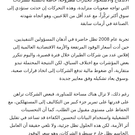
التي تواجه صعوبات متزايدة، وهذه التحركات إن حدثت ستؤدي إلى
سوق أكثر تركّزاً، مع عدد أقل من اللاعبين، وهو اتجاه شهدته
الصناعة في أزمات سابقة.
تجربة عام 2008 تظل حاضرة في أذهان المسؤولين التنفيذيين،
حين أدت أسعار الوقود المرتفعة والأزمة الاقتصادية العالمية إلى
إفلاس عدد من شركات الطيران خلال فترة قصيرة، واليوم تتكرر
بعض المؤشرات مع اختلاف السياق، لكن النتيجة المحتملة تبدو
متقاربة، أي ضغوط مالية تدفع الشركات إلى اتخاذ قرارات صعبة،
وسوق يعاد تشكيله وفق معايير جديدة.
رغم ذلك، لا تزال هناك مساحة للمناورة، فبعض الشركات تراهن
على قدرتها على تمرير جزء كبير من التكاليف إلى المستهلكين، مع
الحفاظ على مستوى مقبول من الطلب، كما أن التحسينات
التشغيلية واستخدام البيانات لتحسين الكفاءة قد تساعد في تقليل
أثر الأزمة، لكن هذه الحلول تظل جزئية، ولا تلغي حقيقة أن العامل
الحاسم يظل خارج سيطرة الشركات، وهو سعر الوقود.