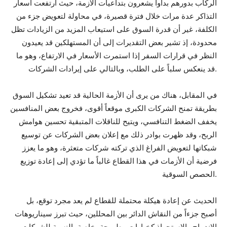
الركاب بدورهم بدأوا يشعرون بتداعيات الأزمة، حيث ارتفعت أسعار
التذاكر عدة مرات خلال فترة قصيرة، في محاولة لتعويض جزء من
الكلفة، غير أن قدرة السوق على استيعاب المزيد من الزيادات تظل
محدودة، إذ تشير بعض التقديرات إلى أن المستهلكين قد يعيدون
النظر في قرارات السفر إذا استمرت الأسعار في الارتفاع، وهو ما
قد ينعكس سلباً على الطلب، وبالتالي على إيرادات الشركات.
في المقابل، هناك من يرى أن الأزمة الحالية قد تعيد تشكيل السوق
بطريقة تمنح الشركات الكبرى موقعاً أقوى، فخروج بعض المنافسين
يخفف الضغط التنافسي، ويتيح للناقلات المتبقية تحسين هوامش
الربح، وقد ظهرت بوادر ذلك مع إعلان بعض الشركات عن توسيع
شبكاتها لتعويض الفراغ الذي تركته شركات متعثرة، وهو ما يعزز
فرضية أن الأزمات في هذا القطاع غالباً ما تؤدي إلى إعادة توزيع
الحصص السوقية.
الحديث عن إعادة هيكلة محتملة للقطاع لم يعد مجرد توقع، بل
أصبح جزءاً من النقاش الدائر بين المحللين، حيث تبرز سيناريوهات
الاندماج والاستحواذ كخيارات مطروحة، خاصة بالنسبة للشركات