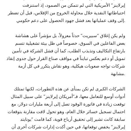
إيرلاينز” الأمريكية التي لم تتمكن من الصمود، إذ استنزفت
احتياطاتها النقدية خلال محاولة الخروج من الإفلاس، قبل أن تضطر
إلى وقف عملياتها بعد فشل جهود الحصول على دعم حكومي.
ولم يكن إغلاق “سبيريت” حدثاً معزولاً، بل مؤشراً على هشاشة
بعض الفاعلين في السوق، خصوصاً في ظل بيئة تشغيلية تتسم
بارتفاع التكاليف وتذبذب الطلب، كما أن فشل الشركة في تأمين
تمويل أو دعم يعكس تبايناً في مواقف صناع القرار حول جدوى إنقاذ
شركات تواجه صعوبات هيكلية، وهو نقاش يتكرر في كل أزمة
مشابهة.
الشركات الكبرى لم تكن بمنأى عن هذه التطورات، لكنها تمتلك
أدوات أوسع للتعامل معها، فـ”أمريكان إيرلاينز” على سبيل المثال
توقعت زيادة في فاتورة الوقود تصل إلى أربعة مليارات دولار، مع
احتمال تسجيل خسائر خلال العام، وهو تحول لافت مقارنة بتوقعات
سابقة كانت تشير إلى تحقيق أرباح قوية، كما قامت “يونايتد
إيرلاينز” بخفض توقعاتها، في حين أكدت إدارات شركات أخرى أن