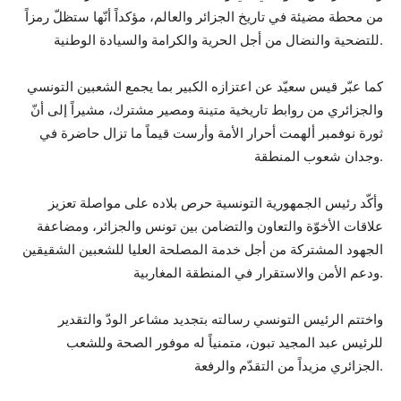
من محطة مضيئة في تاريخ الجزائر والعالم، مؤكداً أنّها ستظلّ رمزاً
للتضحية والنضال من أجل الحرية والكرامة والسيادة الوطنية.
كما عبّر قيس سعيّد عن اعتزازه الكبير بما يجمع الشعبين التونسي
والجزائري من روابط تاريخية متينة ومصير مشترك، مشيراً إلى أنّ
ثورة نوفمبر ألهمت أحرار الأمة وأرست قيماً ما تزال حاضرة في
وجدان شعوب المنطقة.
وأكّد رئيس الجمهورية التونسية حرص بلاده على مواصلة تعزيز
علاقات الأخوّة والتعاون والتضامن بين تونس والجزائر، ومضاعفة
الجهود المشتركة من أجل خدمة المصلحة العليا للشعبين الشقيقين
ودعم الأمن والاستقرار في المنطقة المغاربية.
واختتم الرئيس التونسي رسالته بتجديد مشاعر الودّ والتقدير
للرئيس عبد المجيد تبون، متمنياً له موفور الصحة وللشعب
الجزائري مزيداً من التقدّم والرفعة.