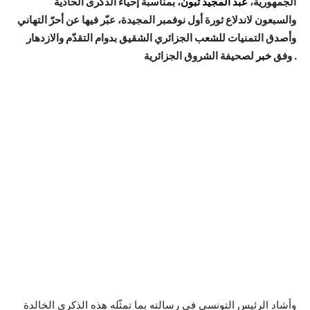
الجمهورية،
عبد المجيد تبون
، بمناسبة إحياء الذكرى الحادية
والسبعون لاندلاع ثورة أول نوفمبر المجيدة، عبّر فيها عن أحرّ التهاني
وأصدق التمنيات للشعب الجزائري الشقيق بدوام التقدّم والازدهار
لصحيفة الشروق الجزائرية .
وفق
خبر
وأشاد الرئيس التونسي في رسالته بما تمثّله هذه الذكرى الخالدة