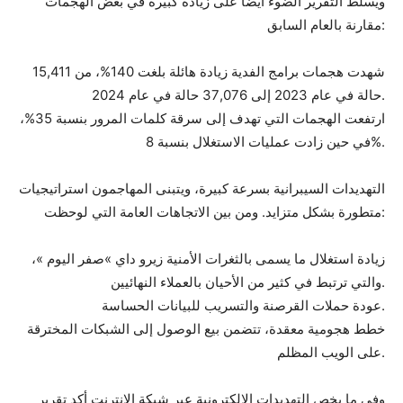
ويسلط التقرير الضوء أيضًا على زيادة كبيرة في بعض الهجمات
مقارنة بالعام السابق:
شهدت هجمات برامج الفدية زيادة هائلة بلغت 140%، من 15,411
حالة في عام 2023 إلى 37,076 حالة في عام 2024.
ارتفعت الهجمات التي تهدف إلى سرقة كلمات المرور بنسبة 35%،
في حين زادت عمليات الاستغلال بنسبة 8%.
التهديدات السيبرانية بسرعة كبيرة، ويتبنى المهاجمون استراتيجيات
متطورة بشكل متزايد. ومن بين الاتجاهات العامة التي لوحظت:
زيادة استغلال ما يسمى بالثغرات الأمنية زيرو داي »صفر اليوم »،
والتي ترتبط في كثير من الأحيان بالعملاء النهائيين.
عودة حملات القرصنة والتسريب للبيانات الحساسة.
خطط هجومية معقدة، تتضمن بيع الوصول إلى الشبكات المخترقة
على الويب المظلم.
وفي ما يخص التهديدات الإلكترونية عبر شبكة الإنترنت أكد تقرير