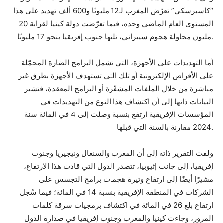
“كاسبرسكي” تعرّض المغرب لـ12 مليونًا و600 ألف تهديد على هذا
المستوى العام الماضي وحده، فيما تعرّضت دولة كينيا لقرابة 20
مليون محاولة هجوم سيبراني، تلتها جنوب إفريقيا بنحو 17 مليونًا.
أما التهديدات على الأجهزة، التي تشمل البرامج الضارة المحمّلة
على الأقراص الإلكترونية أو تلك التي تستهدف الأجهزة بطرق غير
مباشرة من خلال الملفات المشفّرة أو البرامج المعقدة، فتشير
البيانات ذاتها إلى أن اكتشاف هذا النوع من التهديدات في
المؤسسات الإفريقية ارتفع بنسبة وصلت إلى 4 في المائة سنة
2024 مقارنة بالسنة التي قبلها.
ولفت التقرير ذاته إلى أن المغرب والسنغال ونيجيريا وجنوب
إفريقيا، إلى جانب إثيوبيا، تتصدر الدول التي قادت هذا الارتفاع،
مشيرًا أيضًا إلى ارتفاع وتيرة هجمات برامج التجسس على
الشركات في المنطقة الإفريقية بنسبة 14 في المائة؛ فيما سُجل
ارتفاع بلغ 26 في المائة في اكتشاف برمجيات سرقة كلمات
المرور، وجاءت كينيا والمغرب وجنوب إفريقيا في صدارة الدول