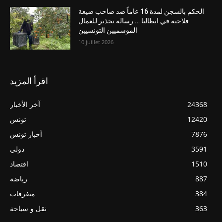
الحكم بالسجن لمدة 16 عاماً ضد صاحب ضيعة
فلاحية في ايطاليا … رسالة تحذير للعمال
الموسميين التونسيين
10 juillet 2026
اقرأ المزيد
24368
آخر الأخبار
12420
تونس
7876
أخبار تونس
3591
دولي
1510
اقتصاد
887
رياضة
384
متفرقات
363
نقل و سياحة