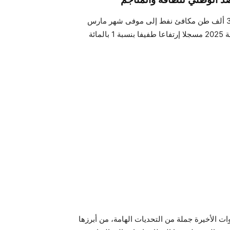
وبلغ إنتاج سوائل الغاز (بما في ذلك انتاج معمل قابس) حوالي 32 ألف طن مكافئ نفط إلى موفى شهر مارس
 الأخيرة جملة من التحديات الهامة، من أبرزها