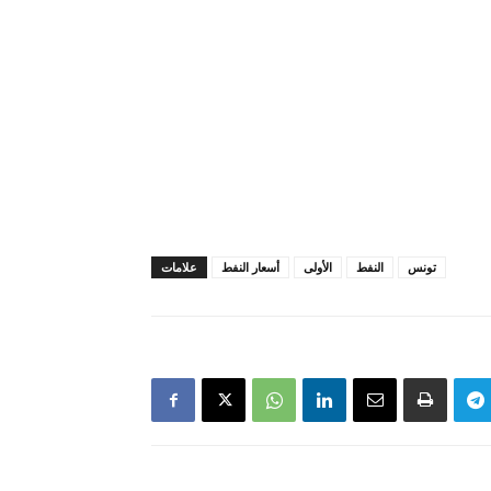
تونس
النفط
الأولى
أسعار النفط
علامات