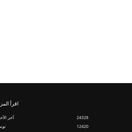
اقرأ المز
24328
آخر الأخب
12420
تون