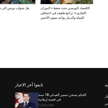
الاقتصاد التونسي تحت ضغط « الميزان
هل تحولت تونس الى د
التجاري »: تراجع طفيف في احتياطي
العملة والدينار يواجه صعود الأخضر
يد
تابعوا آخر الاخبار
الحكم بسجن سمير العبدلي 18 سنة
ار
في قضية إرهابية
س
7 juillet 2026