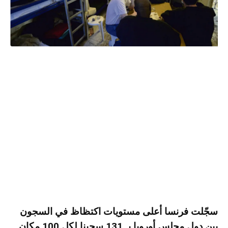
سجّلت فرنسا أعلى مستويات اكتظاظ في السجون
بين دول مجلس أوروبا بـ 131 سجينا لكل 100 مكان