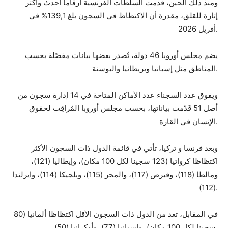
ومنذ ذلك الحين، قدمت السلطات الفرنسية أرقاما أحدث وأكثر
إثارة للقلق، مقدرة أن الاكتظاظ في السجون بلغ 139,1% في
أفريل 2026.
يضم مجلس أوروبا 46 دولة، تُصدر بعضها بيانات مفصّلة بحسب
المناطق مثل إسبانيا وبريطانيا والبوسنة.
ويفوق عدد السجناء عدد الأماكن المتاحة في 14 إدارة سجون من
أصل 51 قَدّمت بياناتها، بحسب مجلس أوروبا المُراقِب لحقوق
الإنسان في القارة.
وبعد فرنسا و تركيا، تأتي في قائمة الدول ذات السجون الأكثر
اكتظاظا كرواتيا (123 سجينا لكل 100 مكان)، وإيطاليا (121)،
ومالطا (118)، وقبرص (117)، والمجر (115)، وبلجيكا (114)، وايرلندا
(112).
في المقابل، تعد من الدول ذات السجون الأقل اكتظاظا ألمانيا (80
سجينا لكل 100 مكان)، وإسبانيا (77)، وأوكرانيا (50).