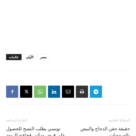
مصر
الأولى
علامات
المقالة القادمة
المادة السابقة
حقيقة حقن الدجاج والبيض
تونسي يطلب النصح للحصول
بالهرمونات
على قرض سكني فجاءته الردود