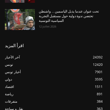
تحت عنوان عندما يذبل الياسمين … واشنطن
تحتضن ندوة دولية حول مستقبل التجربة
السياسية التونسية
12 juillet 2026
اقرأ المزيد
24392
آخر الأخبار
12420
تونس
7901
أخبار تونس
3595
دولي
1511
اقتصاد
891
رياضة
384
متفرقات
363
نقل و سياحة