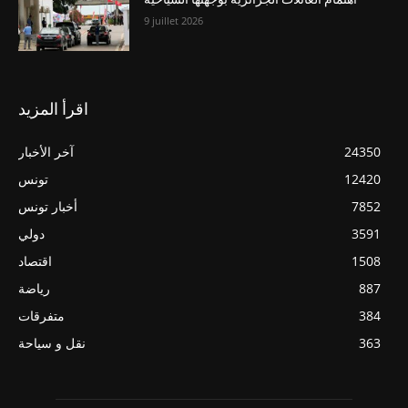
9 juillet 2026
اقرأ المزيد
24350
آخر الأخبار
12420
تونس
7852
أخبار تونس
3591
دولي
1508
اقتصاد
887
رياضة
384
متفرقات
363
نقل و سياحة