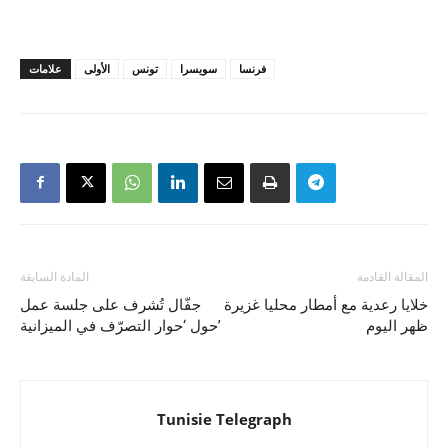
فرنسا
سويسرا
تونس
الأولى
علامات
المقالة القادمة
المادة السابقة
خلايا رعدية مع أمطار محليا غزيرة
جفّال تُشرف على جلسة عمل
ظهر اليوم
حول ‘حوار التصرّف في الميزانية’
Tunisie Telegraph