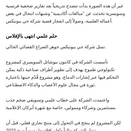
غير أن هذه الصورة بدأت تتصدع تدريجياً بعد تقارير صحفية فرنسية
وسويسرية تحدثت عن “مبالغات أكاديمية” وشبهات انتحال في بعض
أعماله العلمية، وصولاً إلى انفجار قضية شركة جي بيونيكس.
حلم علمي انتهى بالإفلاس
تمثل شركة جي بيونيكس جوهر الصراع القضائي الحالي.
تأسست الشركة في كانتون نيوشاتل السويسري كمشروع
تكنولوجي طموح يهدف إلى تطوير أطراف صناعية ذكية يمكن
التحكم فيها عبر إشارات الدماغ، وهو مشروع قُدّم حينها باعتباره
ثورة في مجال علوم الأعصاب والذكاء الاصطناعي.
واعتمدت الشركة على خطاب علمي وتسويقي ضخم جذب
مستثمرين وشركاء وممولين، خاصة مع شهرة أبركان الإعلامية.
لكن المشروع لم ينجح في التحول إلى منتج تجاري فعلي، قبل أن
تنهار الشركة مالياً وتُعلن إفلاسها رسمياً سنة 2021.