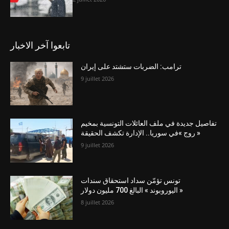
تابعوا آخر الاخبار
ترامب: الضربات ستشتد على إيران
9 juillet 2026
تفاصيل جديدة في ملف العائلات التونسية بمخيم
« روج »في سوريا.. الإدارة تكشف الحقيقة
9 juillet 2026
تونس تؤمّن سداد استحقاق سندات
« اليوروبوند » البالغ 700 مليون دولار
8 juillet 2026