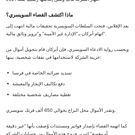
ماذا اكتشف القضاء السويسري؟
بعد الإفلاس، فتحت السلطات السويسرية تحقيقات مالية انتهت إلى
اتهام أبركان بـ”الإدارة غير الأمينة” و”تزوير وثائق مالية”.
وبحسب رواية الادعاء السويسري، فإن أبركان قام بتحويل أموال من
خزينة الشركة لاستخدامها في نفقات شخصية، بينها:
تسديد ضرائبه الخاصة في فرنسا
دفع تكاليف الإيجار والمعيشة
تغطية مصاريف شخصية مختلفة
وتقدر الأموال محل النزاع بحوالي 650 ألف فرنك سويسري.
كما اتهمه القضاء بإصدار فواتير ومستندات وُصفت بأنها “غير دقيقة
أو وهمية” لتبرير خروج هذه الأموال من حسابات الشركة.