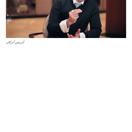
أدريس أبركان