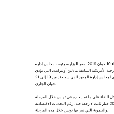
وكان وزير الشؤون الخارجية خميس الجهيناوي التقى الأربعاء 19 جوان 2019 بمقر الوزارة، رئيسة مجلس إدارة
ية الأمريكية السابقة مادلين أولبرايت، التي تؤدي
زيارة إلى تونس على رأس وفد هام بمناسبة الاجتماع السنوي لمجلس إدارة المعهد الذي سينعقد من 19 إلى 21
جوان الجاري.
لال اللقاء على ما تم إنجازه في تونس خلال المرحلة
الانتقالية، مؤكدا أن النهج الديمقراطي الذي توخته بلادنا منذ 2011 خيار ثابت لا رجعة فيه، رغم التحديات الاقتصادية
والتنموية التي تمر بها تونس خلال هذه المرحلة.