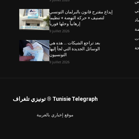
نس
ي
إيداع مقترح قانون بالبرلمان التونسي
لتصنيف « حركة النهضة » تنظيماً
اد
إرهابياً وحلها فورياً
ضة
9 juillet 2026
ت
بعد تراجع الشيكات … هذه هي
حة
الوسائل الجديدة التي لجأ إليها
التونسيون
9 juillet 2026
تونيزي تلغراف ® Tunisie Telegraph
موقع إخباري بالعربية