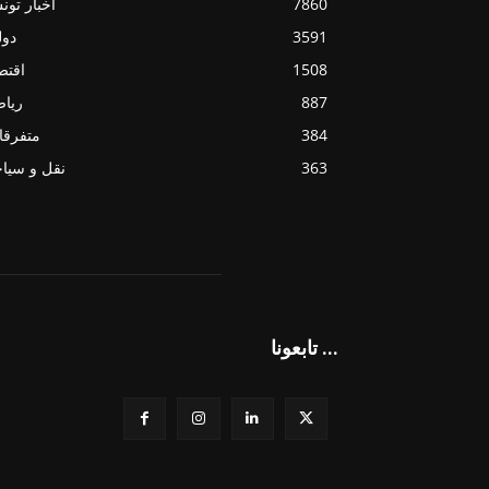
7860
أخبار تو
3591
دول
1508
اقتص
887
ريا
384
متفرقا
363
نقل و سيا
تابعونا ...