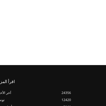
اقرأ المز
24356
آخر الأخب
12420
تون