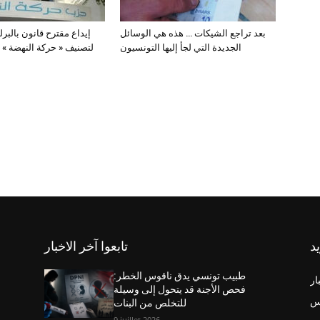
بعد تراجع الشيكات … هذه هي الوسائل
إيداع مقترح قانون بالبر
الجديدة التي لجأ إليها التونسيون
لتصنيف « حركة النهضة » تنظ
يد
تابعوا آخر الاخبار
طبيب تونسي يدق ناقوس الخطر:
ار
فحص الأجنة قد يتحول إلى وسيلة
س
للتخلص من البنات
9 juillet 2026