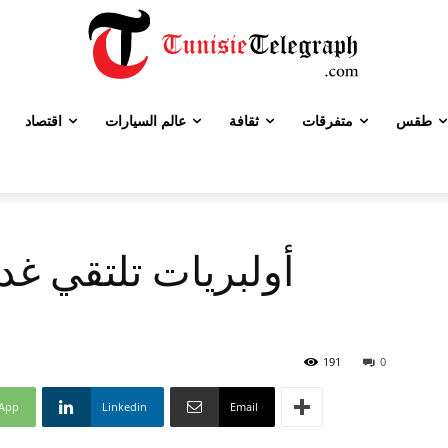
طقس
متفرقات
ثقافة
عالم السيارات
اقتصاد
أولبريات تلتقي غدا
191
0
App
Linkedin
Email