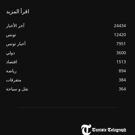
اقرأ المزيد
24434
آخر الأخبار
12420
تونس
7951
أخبار تونس
3600
دولي
1513
اقتصاد
894
رياضة
384
متفرقات
364
نقل و سياحة