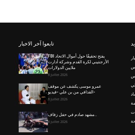
يد
تابعوا آخر الاخبار
FBI يفتح تحقيقًا حول أموال الاتحاد
ار
الأرجنتيني لكرة القدم وشركة أدارت
س
ملايين الدولارات
8 juillet 2026
نس
ي
عمرو موسى يكشف عن موقف
القذافي من بن علي -فيديو-
اد
8 juillet 2026
ضة
ت
مشهد صادم في حفل زفاف..
حة
8 juillet 2026