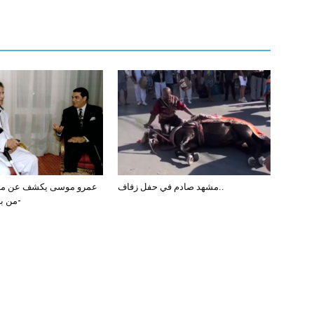
مشهد صادم في حفل زفاف..
عمرو موسى يكشف عن مو
من بن علي -فيديو-