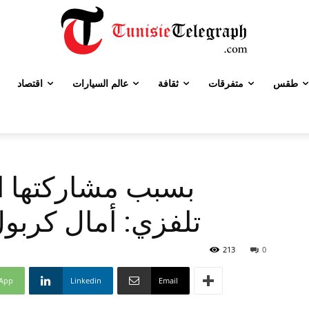
طقس
متفرقات
ثقافة
عالم السيارات
اقتصاد
بسبب مشاركتها ال
تلفزي: أمال كربو
213
0
App
Linkedin
Email