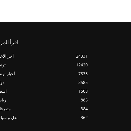
اقرأ المز
24331
آخر الأخب
12420
تون
7833
أخبار تو
3585
دول
1508
اقتص
885
ريا
384
متفرقا
362
نقل و سيا