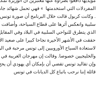
مؤيديها دافعوا بضراوة عنها معتبرين ان الوزيرة تم
المفردلات التي استخدمتها » فهي تحمل شهائد جام
. وكانت كربول قالت خلال البرنامج أن صورة تونس 
سلبية وانعكس أثرها على قطاع السياحة، وأضافت أن 
الذي يتطرق للنواحي السلبية في البلاد وفي المقاب
حققت في الأشهر الأخيرة نجاحا كبيرا على صعيد الأم
لاستعادة السياح الأوروبيين إلى تونس مرحبة في ا
والخليجيين خصوصا. وقالت إن مهرجان الغريبة في جز
وإن تقاليد تونس تقضي أن بإمكان أي يهودي أن يحج
قائلة إننا نرحب باتباع كل الديانات في تونس