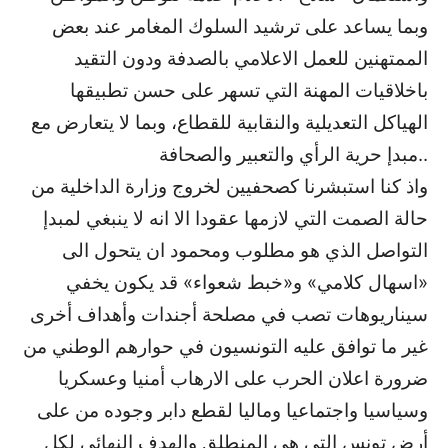
وبما يساعد على ترشيد السلوك المغامر عند بعض
الممتهنين للعمل الاعلامي بالصدفة ودون التقيد
باخلاقيات المهنة التي تسهر على حسن تطبيقها
الهياكل التعديلية والنقابية للقطاع، وبما لا يتعارض مع
مبدإ حرية الرأي والتعبير والصحافة..
واذ كنا استبشرنا كصحفيين لخروج وزارة الداخلية من
حالة الصمت التي لازمها عقودا الا انه لا ينبغي لمبدإ
التواصل الذي هو مطلوب ومحمود ان يتحول الى
«اسهال كلامي» و«خبط شعواء» قد يكون يخفي
سيناريوهات تصب في مصلحة أجندات وأهداف أخرى
غير ما توافق عليه التونسيون في حوارهم الوطني من
ضرورة اعلان الحرب على الارهاب أمنيا وعسكريا
وسياسيا واجتماعيا وماليا لقطع دابر وجوده من على
أرض تونس التي هي المنطلق والهدف النهائي لكل