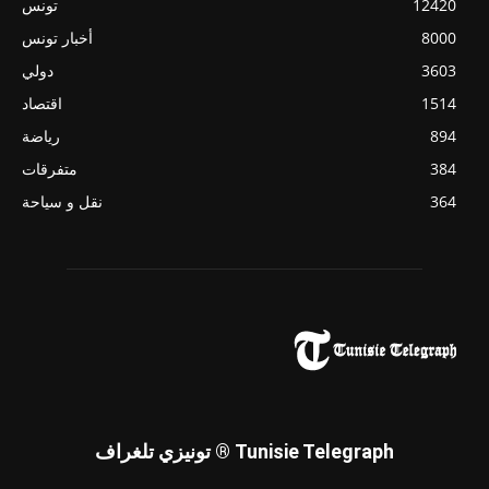
12420
تونس
8000
أخبار تونس
3603
دولي
1514
اقتصاد
894
رياضة
384
متفرقات
364
نقل و سياحة
تونيزي تلغراف ® Tunisie Telegraph