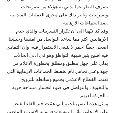
بصرف النظر عما يدلي به هؤلاء من تصريحات
وتسريبات وتأثير ذلك على مجرى العمليات الميدانية
ضد الجماعات الارهابية.
وقد كنا نبّهنا الى ان تكرار التسريبات والذي خدم
الارهابيين اكثر مما ساعد البواسل من امنيينا وجيشنا
اضحى خطّا احمر لا ينبغي الاستمرار فيه، وان التمادي
فيه اصبح يثير شبهة التواطؤ وهو في ادنى الحالات
يدلل على جهل مطبق ومطلق بخطورة الاعلام من
جهة وعلى تجاهل تام لخطط الجماعات الارهابية التي
تعتمد القطاع الاعلامي بجميع وسائطه للترويج
والتخويف والتواصل في ضوء انحسار مساحة حرية
الحركة لديهم..
ومثل هذه التسريبات والتي همّت خبر القاء القبض
على الارهابي وائل البوسعايدي نهاية الاسبوع الماضي