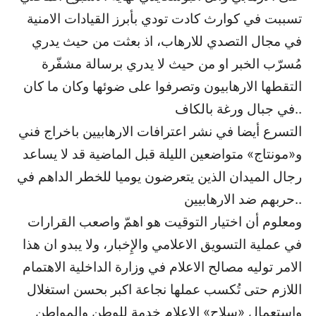
تسببت في كوارث كادت تودي بأبرز القيادات الامنية
في مجال التصدي للارهاب، اذ بعثت من حيث يدري
مُسرّب الخبر او من حيث لا يدري برسالة مشفّرة
التقطها الارهابيون وتصرفوا على ضوئها وكان ما كان
في جبال ورغة بالكاف..
التسرع أيضا في نشر اعترافات الارهابيين باخراج فني
و«مونتاج» متواضعين الليلة قبل الماضية قد لا يساعد
رجال الميدان الذين يتعرضون يوميا للخطر الداهم في
حربهم ضد الارهابيين..
ومعلوم أن اختيار التوقيت هو اهمّ واصعب القرارات
في عملية التسويق الاعلامي والإِخبار، ولا يبدو ان هذا
الامر توليه مصالح الاعلام في وزارة الداخلية الاهتمام
اللازم حتى تُكسب عملها نجاعة اكبر بحسن استغلال
واستعمال «سلاح» الاعلام خدمة للوطن والمواطن