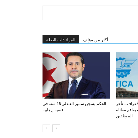
أكثر من مؤلف
المواد ذات الصلة
لأعراف… تأخر
الحكم بسجن سمير العبدلي 18 سنة في
فاقم معاناة
قضية إرهابية
الموظفين