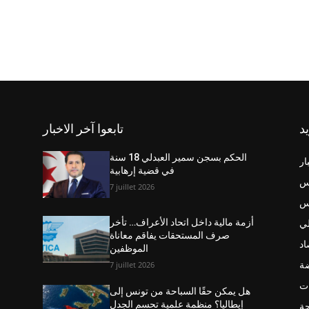
يد
تابعوا آخر الاخبار
الحكم بسجن سمير العبدلي 18 سنة
ار
في قضية إرهابية
س
7 juillet 2026
نس
ي
أزمة مالية داخل اتحاد الأعراف… تأخر
صرف المستحقات يفاقم معاناة
اد
الموظفين
ضة
7 juillet 2026
ت
هل يمكن حقًا السباحة من تونس إلى
إيطاليا؟ منظمة علمية تحسم الجدل
حة