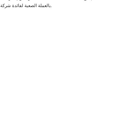
بالعملة الصعبة لفائدة شركة بعينها مقيمة بالخارج يملك أكثر من نصف رأسمالها.