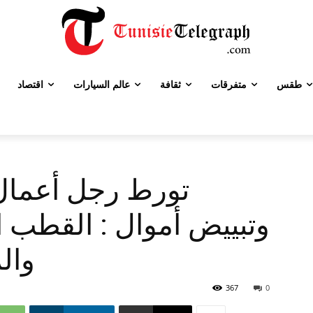
طقس
متفرقات
ثقافة
عالم السيارات
اقتصاد
تورط رجل أعمال
وتبييض أموال : القطب ا
وال
367
0