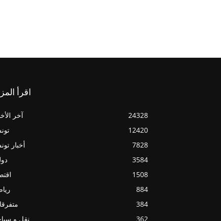
اقرأ المز
24328
آخر الأخب
12420
تون
7828
أخبار تو
3584
دول
1508
اقتص
884
ريا
384
متفرقا
362
نقل و سيا