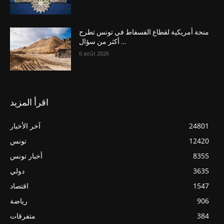
منحة أمريكية لقطاع الفسفاط في تونس تطرح
أكثر من سؤال …
6 août 2026
اقرأ المزيد
24801
آخر الأخبار
12420
تونس
8355
أخبار تونس
3635
دولي
1547
اقتصاد
906
رياضة
384
متفرقات