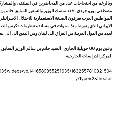
وبالرغم من احتجاجات عدد من المحاضرين في الملتقى والمشاركين
مصطفى بورو جردي ـ فقد تمسك الوزير والسفير السابق حاتم بن سال
المواطنين العرب يعرفون الصبغة الاستعمارية للاحتلال الاسرائيلي
الايراني الذي يتورط منذ سنوات في مساندة تنظيمات تكرس الصر
لعدد من الدول العربية من العراق الى لبنان ومن اليمن الى الى سو
وعين يوم 06 جويلية الجاري السيد حاتم بن سالم الوزير الس
لمركز الدراسات الخارجية
1635/videos/vb.1416589855251635/1632557810321504
/?type=2&theater