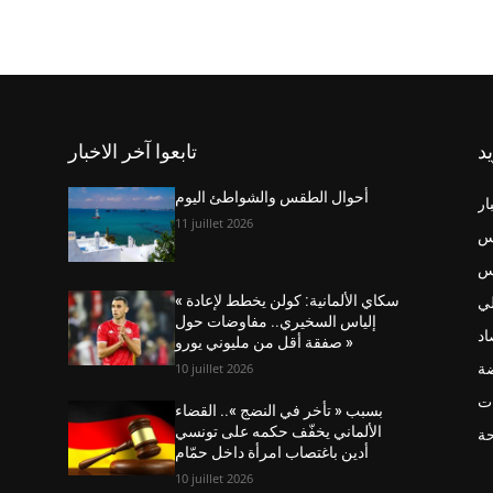
يد
تابعوا آخر الاخبار
أحوال الطقس والشواطئ اليوم
ار
11 juillet 2026
س
نس
ي
« سكاي الألمانية: كولن يخطط لإعادة
إلياس السخيري.. مفاوضات حول
اد
صفقة أقل من مليوني يورو »
ضة
10 juillet 2026
ت
بسبب « تأخر في النضج ».. القضاء
الألماني يخفّف حكمه على تونسي
حة
أدين باغتصاب امرأة داخل حمّام
10 juillet 2026