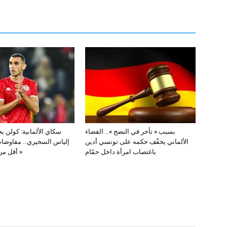
بسبب « تأخر في النضج ».. القضاء
الألماني يخفّف حكمه على تونسي أدين
إلياس السخيري.. مفاوضا
باغتصاب امرأة داخل حمّام
أقل من مليوني يورو »