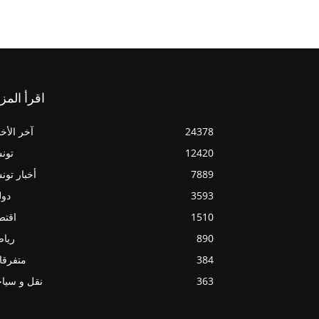
اقرأ المز
24378
آخر الأخب
12420
تون
7889
أخبار تو
3593
دول
1510
اقتص
890
ريا
384
متفرقا
363
نقل و سيا