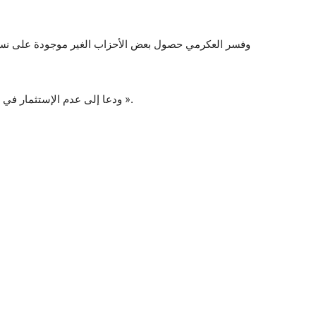
وفسر العكرمي حصول بعض الأحزاب الغير موجودة على نسبة
ودعا إلى عدم الإستثمار في « غلب الناس ومآسيهم وإستغلال الأزمة الإقتصادية ».