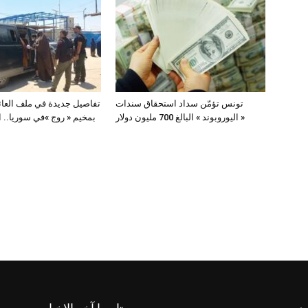
تونس تؤمّن سداد استحقاق سندات
تفاصيل جديدة في ملف العائ
« اليوروبوند » البالغ 700 مليون دولار
بمخيم « روج »في سوريا.. 