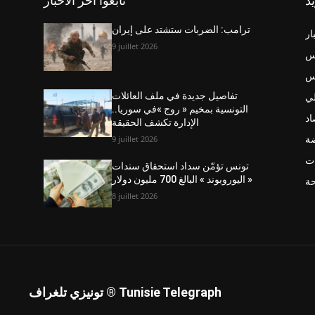
يد
تابعوا آخر الاخبار
ترامب: الضربات ستشتد على إيران
ار
9 juillet 2026
س
نس
ي
تفاصيل جديدة في ملف العائلات
التونسية بمخيم « روج »في سوريا..
اد
الإدارة تكشف الحقيقة
ضة
9 juillet 2026
ت
تونس تؤمّن سداد استحقاق سندات
« اليوروبوند » البالغ 700 مليون دولار
حة
8 juillet 2026
تونيزي تلغراف ® Tunisie Telegraph