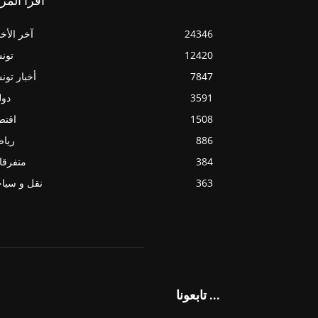
اقرأ المز
24346
آخر الأخب
12420
تون
7847
أخبار تو
3591
دول
1508
اقتص
886
ريا
384
متفرقا
363
نقل و سيا
تابعونا ...