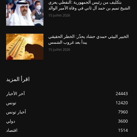
بتكليف من رئيس الجمهورية :النفطي يعزي
الشيخ تميم بن حمد آل ثاني في وفاة الأمير الوالد
15 juillet 2026
الخبير البيئي حمدي حشاد يحذّر: الخطر الحقيقي
يبدأ بعد غروب الشمس
15 juillet 2026
اقرأ المزيد
24443
آخر الأخبار
12420
تونس
7960
أخبار تونس
3600
دولي
1514
اقتصاد