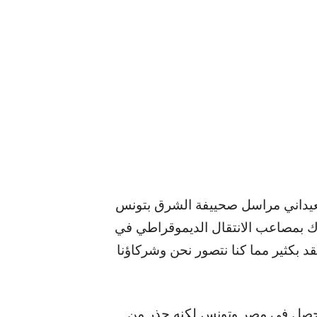
عيداني مراسل صحييفة الشرق بتونس
راك بمصاعب الانتقال الديموقراطي في
 بكثير مما كنا نتصور نحن وشركاؤنا
ما حصل في مصر وتونس لكنه حذر من