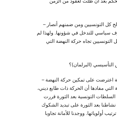
وهل كنت على يقين من وصول حركة النهضة إلى الحكم بعد أن ظلت لعقود من الزمن
– لأن الثورة كانت مفاجئة وسريعة فقد كان الأمر لصالح كل التونسيين ومن ضمنهم أنصار
ف سياسي للتدخل في شؤونها. ولهذا لم
متخوفين من رد فعل التونسيين تجاه حركة النهضة التي
التأسيسي (البرلمان)؟
– لا أخفي عليكم أن بعض الأطراف السياسية التونسية اعترضت على تمكين حركة النهضة
التي مفادها أن الحركة ذات طابع ديني،
 السلطات التونسية بعد الثورة قررت
 نشاطنا بعد الثورة على تبديد الشكوك
رتيب أولوياتها. ووجدنا للأمانة تجاوبا