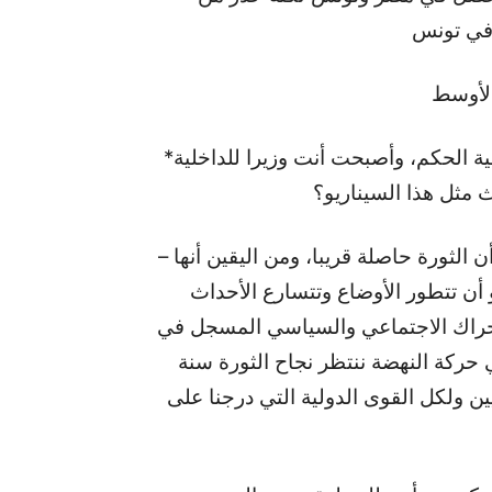
 في تونس
الأوسط
*غادرت قيادات حركة النهضة السجن، وتولت مسؤولية الحكم، وأصبحت أنت وزيرا للداخلية
 مثل هذا السيناريو؟
– كانت لدي ثقة كبيرة في تغيير الأوضاع في تونس، وأن الثورة حاصلة قريبا، ومن اليقين أنها
أن تتطور الأوضاع وتتسارع الأحداث
ثورة سنة 2011. كنت أتابع الحراك الاجتماعي والسياسي المسجل في
حركة النهضة ننتظر نجاح الثورة سنة
يين ولكل القوى الدولية التي درجنا على