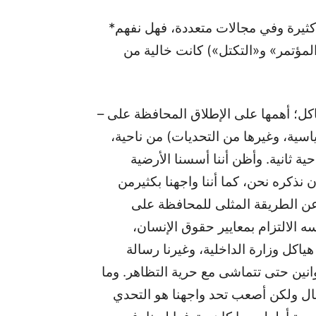
*لكن الانتقادات التي وجهت إلى حركة النهضة كانت كثيرة وفي مجالات متعددة، فهل نفهم
مؤتمر» و«التكتل») كانت خالية من
– هذا غير صحيح، ففي فترة حكمنا اعترضتنا عدة مشاكل؛ أهمها على الإطلاق المحافظة على
ياسية، وغيرها من التحديات) من ناحية،
ة ثانية. وأظن أننا أسسنا الأرضية
ن نذكره نحن، كما أننا واجهنا بكثيرمن
 عن الطريقة المثلى للمحافظة على
 الالتزام بمعايير حقوق الإنسان،
هياكل وزارة الداخلية، وغيرنا رسالة
وانين حتى تتماشى مع حرية التظاهر. وما
ل ولكن أصعب تحد واجهنا هو التحدي