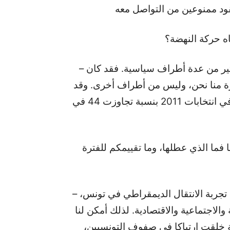
قود ممنوعين من التواصل معه
ه حركة النهضة؟
– دعني أؤكد لك أننا وجدنا الشعب التونسي أفضل بكثير من عدة أطراف سياسية. فقد كان
شرة منا نحن، وليس من أطراف أخرى. وقد
يكون هذا الأمر هو الذي فسح أمامنا الطريق للفوز في انتخابات 2011 بنسبة تجاوزت 44 في
 فما الذي عطلها، وما تقييمكم للفترة
– تجربة الحكم لا يمكن تقييمها إلا في إطار علاقتها مع تجربة الانتقال الديمقراطي في تونس،
لاجتماعية والاقتصادية. لذلك أمكن لنا
ة خلقت ارتباكا في صفوف التونسيين،