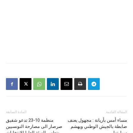
المقالة القادمة
المادة السابقة
مساء أمس بأريانة : مجهول يعنف
منظمة 10-23 تدعو شفيق
ضابطة بالجيش الوطني ويهشم
صرصار الى مصارحة التونسيين
سيارتها
وتطهير الهيئة العليا للانتخابات