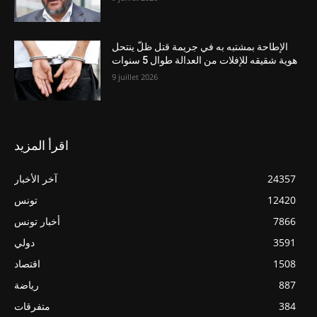
الإطاحة بمشتبه به في جريمة قتل ظلّ ينتحل
هوية شقيقه للإفلات من العدالة طوال 5 سنوات
9 juillet 2026
اقرأ المزيد
24357
آخر الأخبار
12420
تونس
7866
أخبار تونس
3591
دولي
1508
اقتصاد
887
رياضة
384
متفرقات