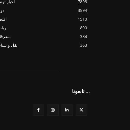
7893
أخبار تو
3594
دول
1510
اقتص
890
ريا
384
متفرقا
363
نقل و سيا
تابعونا ...