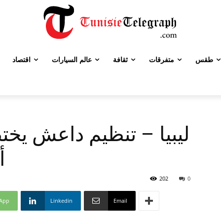
طقس
متفرقات
ثقافة
عالم السيارات
اقتصاد
ليبيا – تنظيم داعش يخت
أ
202
0
App
Linkedin
Email