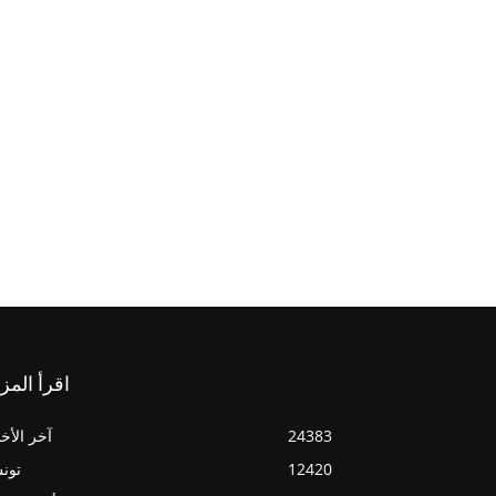
اقرأ المز
24383
آخر الأخب
12420
تون