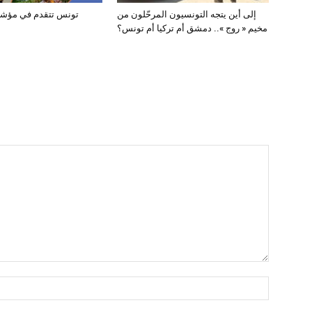
إلى أين يتجه التونسيون المرحّلون من
تونس تتقدم في مؤشر ا
مخيم « روج ».. دمشق أم تركيا أم تونس؟