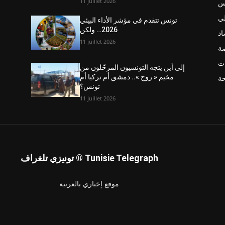
11 juillet 2026
نس
ي
تونس تتقدم في مؤشر الأداء البيئي
2026… ولكن
اد
11 juillet 2026
ضة
ت
إلى أين يتجه التونسيون المرحّلون من
مخيم « روج ».. دمشق أم تركيا أم
حة
تونس؟
11 juillet 2026
تونيزي تلغراف ® Tunisie Telegraph
موقع إخباري بالعربية