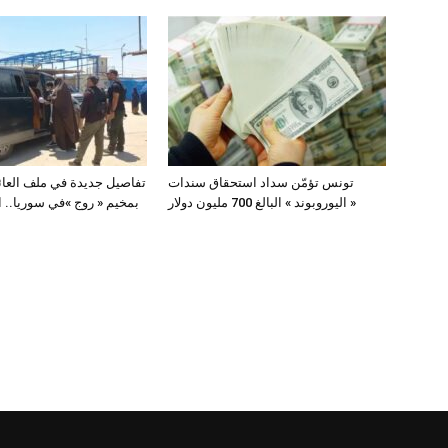
تونس تؤمّن سداد استحقاق سندات
تفاصيل جديدة في ملف العائ
« اليوروبوند » البالغ 700 مليون دولار
بمخيم « روج »في سوريا.. 