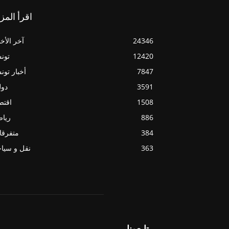
اقرأ المز
24346
آخر الأخب
12420
تون
7847
أخبار تو
3591
دول
1508
اقتص
886
ريا
384
متفرقا
363
نقل و سيا
تابعونا ...