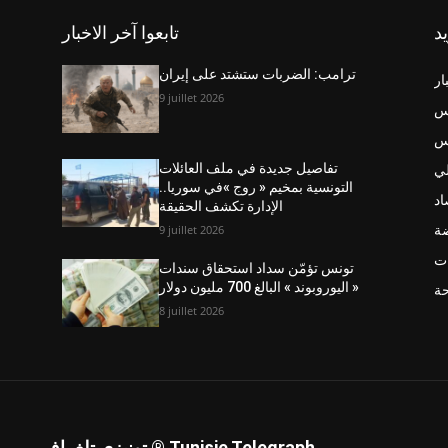
يد
تابعوا آخر الاخبار
ترامب: الضربات ستشتد على إيران
ار
9 juillet 2026
س
نس
ي
تفاصيل جديدة في ملف العائلات
التونسية بمخيم « روج »في سوريا..
اد
الإدارة تكشف الحقيقة
ضة
9 juillet 2026
ت
تونس تؤمّن سداد استحقاق سندات
« اليوروبوند » البالغ 700 مليون دولار
حة
8 juillet 2026
تونيزي تلغراف ® Tunisie Telegraph