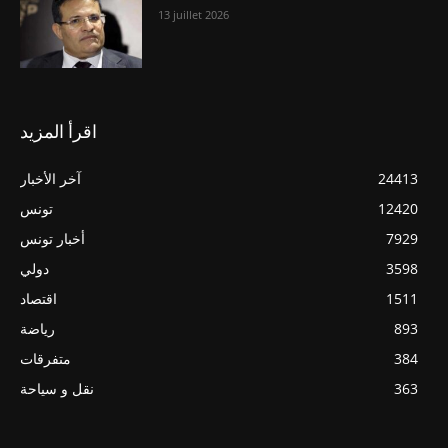
13 juillet 2026
اقرأ المزيد
24413
آخر الأخبار
12420
تونس
7929
أخبار تونس
3598
دولي
1511
اقتصاد
893
رياضة
384
متفرقات
363
نقل و سياحة