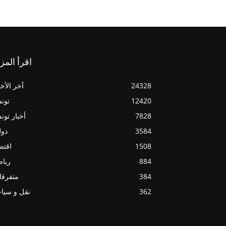
اقرأ المز
24328
آخر الأخب
12420
تون
7828
أخبار تو
3584
دول
1508
اقتص
884
ريا
384
متفرقا
362
نقل و سيا