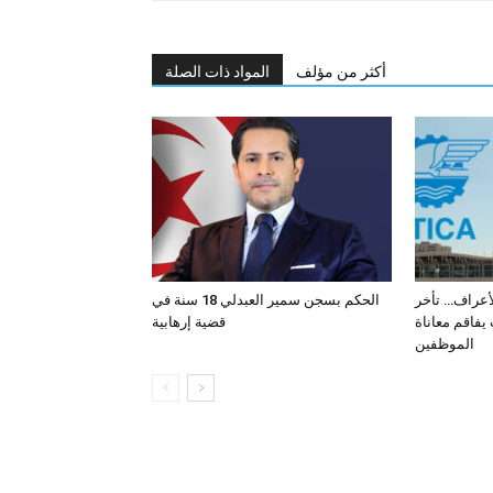
أكثر من مؤلف
المواد ذات الصلة
لأعراف… تأخر
الحكم بسجن سمير العبدلي 18 سنة في
فاقم معاناة
قضية إرهابية
الموظفين