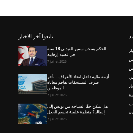
يد
تابعوا آخر الاخبار
الحكم بسجن سمير العبدلي 18 سنة
ار
في قضية إرهابية
س
7 juillet 2026
نس
ي
أزمة مالية داخل اتحاد الأعراف… تأخر
صرف المستحقات يفاقم معاناة
اد
الموظفين
ضة
7 juillet 2026
ت
هل يمكن حقًا السباحة من تونس إلى
إيطاليا؟ منظمة علمية تحسم الجدل
حة
7 juillet 2026