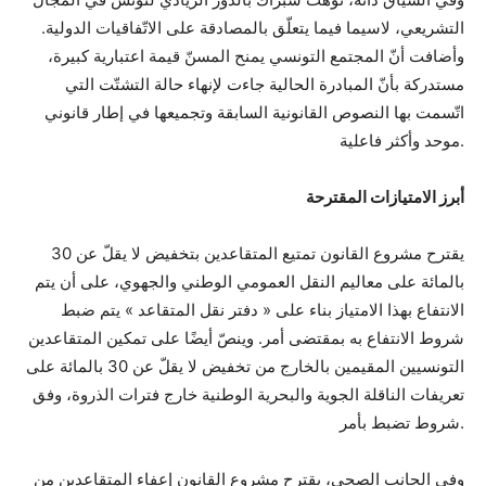
التشريعي، لاسيما فيما يتعلّق بالمصادقة على الاتّفاقيات الدولية.
وأضافت أنّ المجتمع التونسي يمنح المسنّ قيمة اعتبارية كبيرة،
مستدركة بأنّ المبادرة الحالية جاءت لإنهاء حالة التشتّت التي
اتّسمت بها النصوص القانونية السابقة وتجميعها في إطار قانوني
موحد وأكثر فاعلية.
أبرز الامتيازات المقترحة
يقترح مشروع القانون تمتيع المتقاعدين بتخفيض لا يقلّ عن 30
بالمائة على معاليم النقل العمومي الوطني والجهوي، على أن يتم
الانتفاع بهذا الامتياز بناء على « دفتر نقل المتقاعد » يتم ضبط
شروط الانتفاع به بمقتضى أمر. وينصّ أيضًا على تمكين المتقاعدين
التونسيين المقيمين بالخارج من تخفيض لا يقلّ عن 30 بالمائة على
تعريفات الناقلة الجوية والبحرية الوطنية خارج فترات الذروة، وفق
شروط تضبط بأمر.
وفي الجانب الصحي، يقترح مشروع القانون إعفاء المتقاعدين من