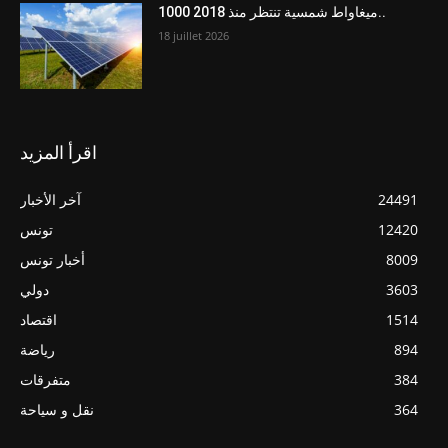
1000 ميغاواط شمسية تنتظر منذ 2018..
18 juillet 2026
اقرأ المزيد
24491
آخر الأخبار
12420
تونس
8009
أخبار تونس
3603
دولي
1514
اقتصاد
894
رياضة
384
متفرقات
364
نقل و سياحة