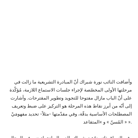
وأضافت النائب نورة شبراك أنّ المبادرة التشريعية ما زالت في
مرحلتها الأولى المخصّصة لإجراء جلسات الاستماع اللازمة، مُؤكّدة
على أنّ الباب مازال مفتوحا للتجويد وتطوير المقترحات. وأشارت
إلى أنّه من أبرز نقاط هذه المرحلة هو التركيز على ضبط وتعريف
المصطلحات الأساسية بدقّة، وفي مقدّمتها -مثلاً- تحديد مفهومَيْ
« المُسنّ » و »المتقاعد ».
وفي السياق ذاته، نوّهت شبراك بالدور الريادي لتونس في المجال