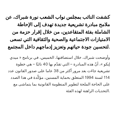
كشفت النائب ب
مجلس نواب الشعب
نورة شبراك، عن
ملامح
مبادرة تشريعية جديدة تهدف إلى الإحاطة
الشاملة بفئة
المتقاعدين
، من خلال إقرار حزمة من
الامتيازات الاجتماعية والصحية والثقافية التي تسعى
لتحسين جودة حياتهم وتعزيز إدماجهم داخل المجتمع.
وأوضحت شبراك، خلال استضافتها، الخميس، في برنامج « ميدي
إيكو »، أنّ هذه المبادرة – التي تقدّم بها 40 نائبًا – هي خطوة
تشريعية جاءَت بعد مرور أكثر من 38 عاما على صدور القانون عدد
114 لسنة 1994 المتعلق بحماية المسنين، مؤكّدة في هذا الصدد
على الحاجة الملحة لتطوير المنظومة القانونية بما يتماشى مع
التحديات الراهنة لهذه الفئة.