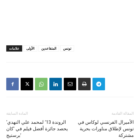
تونس
المتقاعدين
الأولى
علامات
المقالة القادمة
المادة السابقة
الأميرال الفرنسي لوكاس في
‘الروندة 13’ لمحمد علي النهدي
تونس لإطلاق مناورات بحرية
يحصد جائزة أفضل فيلم في ‘كان
مشتركة
برستيج’