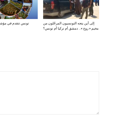
إلى أين يتجه التونسيون المرحّلون من
تونس تتقدم في مؤشر ا
مخيم « روج ».. دمشق أم تركيا أم تونس؟