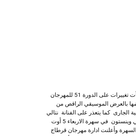
حسب بلاغ صادر عن ادرة مهرجان قرطاج فقد طرأت تغييرات على الدورة 51 للمهرجان
ضها بالعرض الموسيقي الراقص من
جيان يجاند الذى سيقدم سهرة 23 جويلية الجارى كما يتعذر على الفنانة نتالي
امبروليا الحضور ومشاركة الفنان البريطاني شارلي وينستون في سهرة الاربعاء 5 أوت
السهرة وأعلنت ادارة مهرجان قرطاج