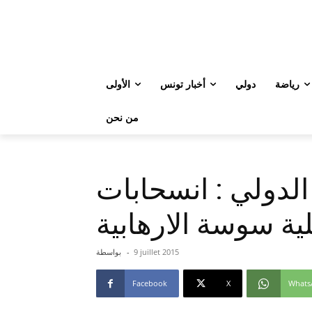
رياضة
دولي
أخبار تونس
الأولى
من نحن
لدولي : انسحابات
ة سوسة الارهابية
9 juillet 2015
-
بواسطة
Facebook
X
Whats