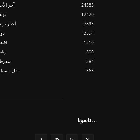
24383
آخر الأخب
12420
تون
7893
أخبار تو
3594
دول
1510
اقتص
890
ريا
384
متفرقا
363
نقل و سيا
تابعونا ...