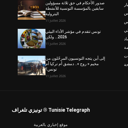
صدور الأحكام في حق ثلاثة مسؤولين
ار
سابقين بالمؤسسة التونسية للأنشطة
س
البترولية
11 juillet 2026
نس
ي
تونس تتقدم في مؤشر الأداء البيئي
2026… ولكن
اد
11 juillet 2026
ضة
ت
إلى أين يتجه التونسيون المرحّلون من
مخيم « روج ».. دمشق أم تركيا أم
حة
تونس؟
11 juillet 2026
تونيزي تلغراف ® Tunisie Telegraph
موقع إخباري بالعربية