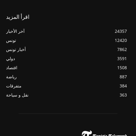
اقرأ المزيد
24357
آخر الأخبار
12420
تونس
7862
أخبار تونس
3591
دولي
1508
اقتصاد
887
رياضة
384
متفرقات
363
نقل و سياحة