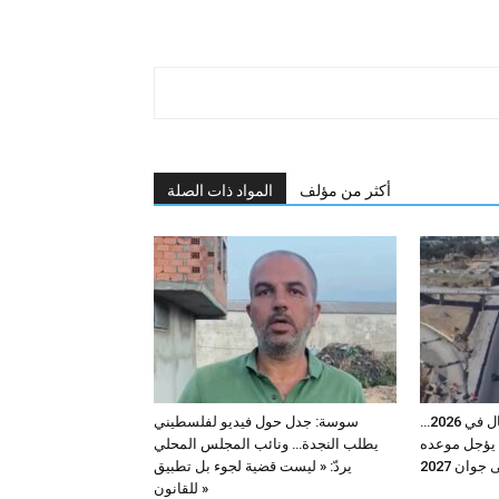
أكثر من مؤلف
المواد ذات الصلة
بعد وعود بانتهاء الأشغال في 2026…
سوسة: جدل حول فيديو لفلسطيني
 يؤجل موعده
يطلب النجدة… ونائب المجلس المحلي
 جوان 2027
يردّ: « ليست قضية لجوء بل تطبيق
للقانون »