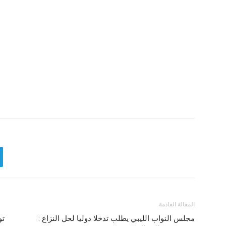
المقالة القادمة
مجلس النواب الليبي يطلب تدخلا دوليا لحل النزاع :
تو