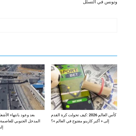
وتونس في التسلل
كأس العالم 2026 :كيف تحولت كرة القدم
إلى « أكبر كازينو مفتوح في العالم »؟
المدخل الجنوبي للعاصمة
إلى