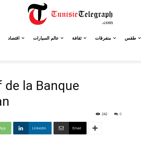
طقس
متفرقات
ثقافة
عالم السيارات
اقتصاد
if de la Banque
an
242
0
App
Linkedin
Email