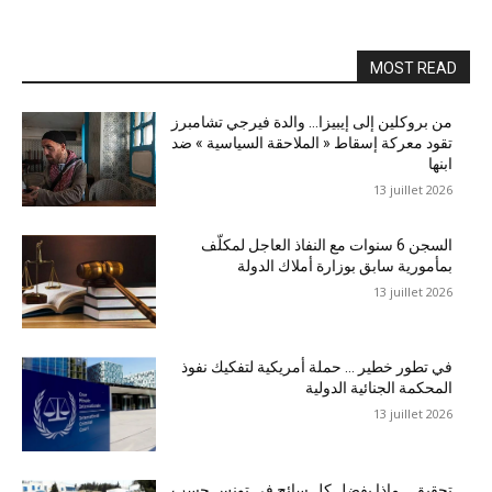
MOST READ
من بروكلين إلى إيبيزا… والدة فيرجي تشامبرز
تقود معركة إسقاط « الملاحقة السياسية » ضد
ابنها
13 juillet 2026
السجن 6 سنوات مع النفاذ العاجل لمكلّف
بمأمورية سابق بوزارة أملاك الدولة
13 juillet 2026
في تطور خطير … حملة أمريكية لتفكيك نفوذ
المحكمة الجنائية الدولية
13 juillet 2026
تحقيق …ماذا يفضل كل سائح في تونس حسب