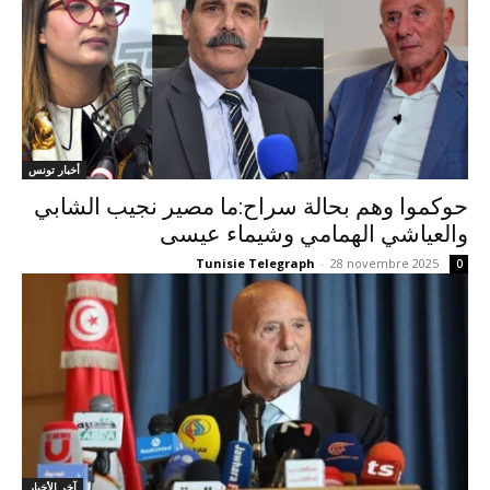
أخبار تونس
حوكموا وهم بحالة سراح:ما مصير نجيب الشابي
والعياشي الهمامي وشيماء عيسى
Tunisie Telegraph
-
28 novembre 2025
0
آخر الأخبار