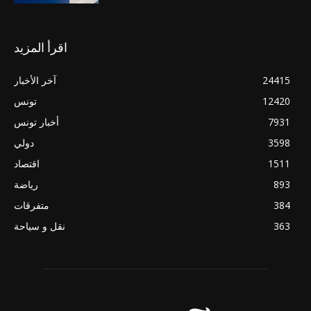
اقرأ المزيد
24415
آخر الأخبار
12420
تونس
7931
أخبار تونس
3598
دولي
1511
اقتصاد
893
رياضة
384
متفرقات
363
نقل و سياحة