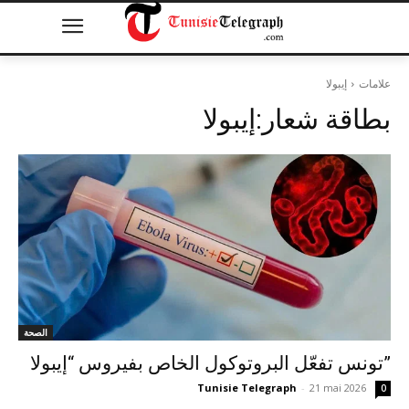
علامات
إيبولا
بطاقة شعار:
إيبولا
الصحة
تونس تفعّل البروتوكول الخاص بفيروس “إيبولا”
Tunisie Telegraph
-
21 mai 2026
0