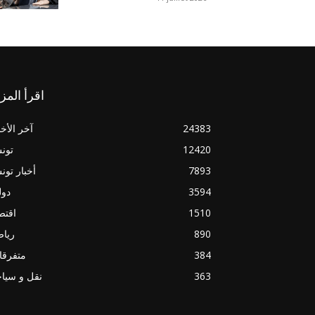
اقرأ المز
24383
آخر الأخب
12420
تون
7893
أخبار تو
3594
دول
1510
اقتص
890
ريا
384
متفرقا
363
نقل و سيا