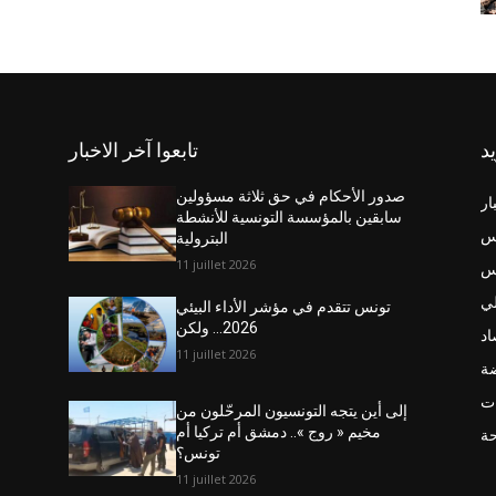
يد
تابعوا آخر الاخبار
صدور الأحكام في حق ثلاثة مسؤولين
ار
سابقين بالمؤسسة التونسية للأنشطة
س
البترولية
11 juillet 2026
نس
ي
تونس تتقدم في مؤشر الأداء البيئي
2026… ولكن
اد
11 juillet 2026
ضة
ت
إلى أين يتجه التونسيون المرحّلون من
مخيم « روج ».. دمشق أم تركيا أم
حة
تونس؟
11 juillet 2026