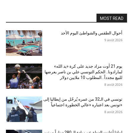
MOST READ
أحوال الطقس والشواطئ اليوم الأحد
9 août 2026
يوم 21 أوت مزاد جديد على كرة «يد الله»
لمارادونا.. الحكم التونسي علي بن ناصر يعرضها
للبيع مجدداً…المطلوب 10 ملايين دولار
8 août 2026
تونسي في الـ32 من عمره يُرحّل من إيطاليا إلى
تونس بعد اعتباره «عالي الخطورة اجتماعياً»
8 août 2026
لماذا أعلنت الدولة عن زيادة ال280 ديناراً مرتين