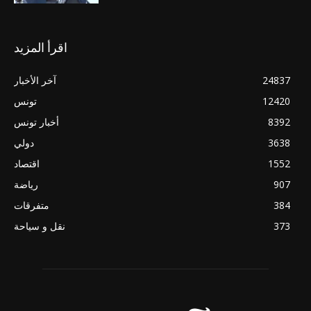
اقرأ المزيد
24837
آخر الأخبار
12420
تونس
8392
أخبار تونس
3638
دولي
1552
اقتصاد
907
رياضة
384
متفرقات
373
نقل و سياحة