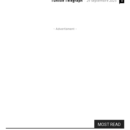
Tunisie Telegraph
-
29 septembre 2025
0
- Advertisment -
MOST READ