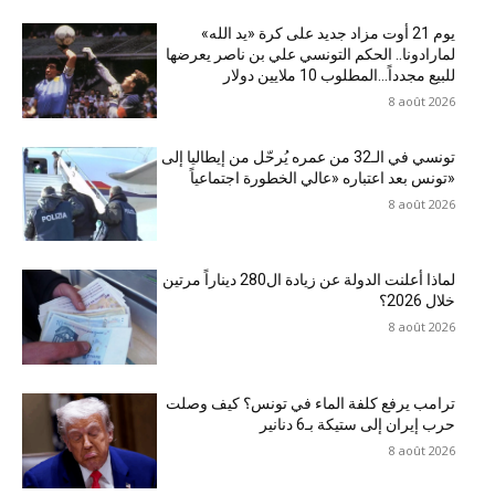
يوم 21 أوت مزاد جديد على كرة «يد الله»
لمارادونا.. الحكم التونسي علي بن ناصر يعرضها
للبيع مجدداً…المطلوب 10 ملايين دولار
8 août 2026
تونسي في الـ32 من عمره يُرحّل من إيطاليا إلى
تونس بعد اعتباره «عالي الخطورة اجتماعياً»
8 août 2026
لماذا أعلنت الدولة عن زيادة ال280 ديناراً مرتين
خلال 2026؟
8 août 2026
ترامب يرفع كلفة الماء في تونس؟ كيف وصلت
حرب إيران إلى ستيكة بـ6 دنانير
8 août 2026