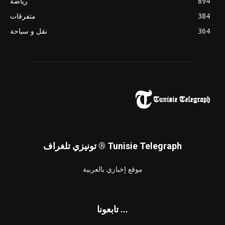
894
رياضة
384
متفرقات
364
نقل و سياحة
تونيزي تلغراف ® Tunisie Telegraph
موقع إخباري بالعربية
تابعونا ...