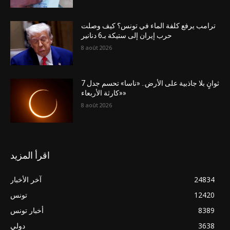
ترامب يرفع كلفة الماء في تونس؟ كيف وصلت
حرب إيران إلى ستيكة بـ6 دنانير
8 août 2026
7 ثوانٍ بلا جاذبية على الأرض.. «ناسا» تحسم جدل
«كارثة الأربعاء»
8 août 2026
اقرأ المزيد
24834
آخر الأخبار
12420
تونس
8389
أخبار تونس
3638
دولي